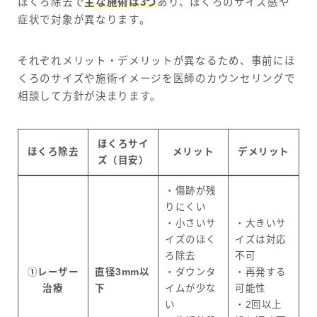
ほくろ除去で
主な施術は3つ
あり、ほくろのサイズ感や
症状で対象が異なります。
それぞれメリット・デメリットが異なるため、事前にほ
くろのサイズや施術イメージを医師のカウンセリングで
相談して方針が決まります。
ほくろサイ
ほくろ除去
メリット
デメリット
ズ（目安）
・傷跡が残
りにくい
・小さいサ
・大きいサ
イズのほく
イズは対応
ろ除去
不可
①レーザー
直径3mm以
・ダウンタ
・再発する
治療
下
イムが少な
可能性
い
・2回以上