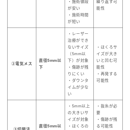
・施術値段
繰り返す可
が安い
能性
・施術時間
が短い
・レーザー
治療ができ
ないサイズ
・ほくろサ
（5mm以
イズが大き
直径5mm以
下）が対象
いと凹む可
②電気メス
下
・傷跡が残
能性
りにくい
・再発する
・ダウンタ
可能性
イムが少な
い
・5mm以上
・抜糸が必
の大きいサ
要
イズが対象
・傷跡が残
直径5mm以
・ほくろの
る可能性
③切開法