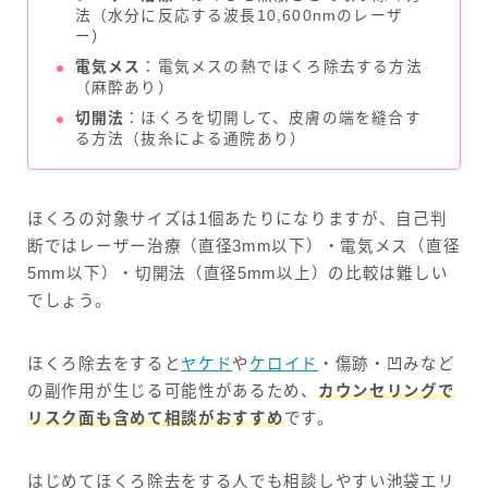
法（水分に反応する波長10,600nmのレーザ
ー）
電気メス
：電気メスの熱でほくろ除去する方法
（麻酔あり）
切開法
：ほくろを切開して、皮膚の端を縫合す
る方法（抜糸による通院あり）
ほくろの対象サイズは1個あたりになりますが、自己判
断ではレーザー治療（直径3mm以下）・電気メス（直径
5mm以下）・切開法（直径5mm以上）の比較は難しい
でしょう。
ほくろ除去をすると
ヤケド
や
ケロイド
・傷跡・凹みなど
の副作用が生じる可能性があるため、
カウンセリングで
リスク面も含めて相談がおすすめ
です。
はじめてほくろ除去をする人でも相談しやすい池袋エリ