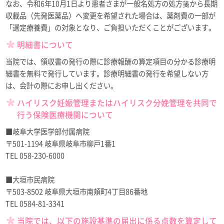
なお、令和6年10月1日より患者さまが一般名処方の処方箋から長期
収載品（先発医薬品）へ変更を希望された場合は、薬剤費の一部が
「選定療養費」の対象となり、ご負担いただくことがございます。
明細書について
当院では、領収書の発行の際に診療報酬の算定項目の分かる診療明
細書を無料で発行しています。診療明細書の発行を希望しない方
は、会計の際にお申し出ください。
ハイリスク妊娠管理またはハイリスク分娩管理を共同で
行う保険医療機関について
■岐阜大学医学部付属病院
〒501-1194 岐阜県岐阜市柳戸1番1
TEL 058-230-6000
■大垣市民病院
〒503-8502 岐阜県大垣市南頬町4丁目86番地
TEL 0584-81-3341
当院では、以下の施設基準の届出に係る点数を算定して