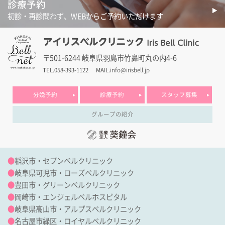
診療予約
初診・再診問わず、WEBからご予約いただけます
〒501-6244 岐阜県羽島市竹鼻町丸の内4-6
TEL.058-393-1122
MAIL.
info@irisbell.jp
分娩予約
診療予約
スタッフ募集
グループの紹介
●
稲沢市・セブンベルクリニック
●
岐阜県可児市・ローズベルクリニック
●
豊田市・グリーンベルクリニック
●
岡崎市・エンジェルベルホスピタル
●
岐阜県高山市・アルプスベルクリニック
●
名古屋市緑区・ロイヤルベルクリニック