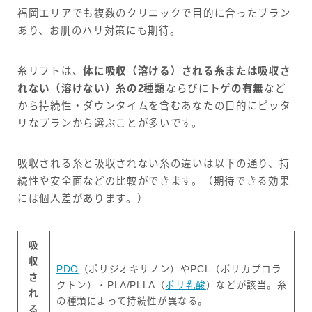
福岡エリアでも複数のクリニックで目的に合ったプラン
あり、お肌のハリ対策にも期待。
糸リフトは、
体に吸収（溶ける）される糸または吸収さ
れない（溶けない）糸の2種類
ならびに
トゲの有無
など
から持続性・ダウンタイムを含むあなたの目的にピッタ
リなプランから選ぶことが多いです。
吸収される糸と吸収されない糸の違いは以下の通り、持
続性や安全面などの比較ができます。（期待できる効果
には個人差があります。）
吸
収
PDO
（ポリジオキサノン）やPCL（ポリカプロラ
さ
クトン）・PLA/PLLA（
ポリ乳酸
）などが該当。糸
れ
の種類によって持続性が異なる。
る