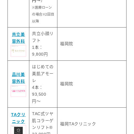
円〜
）
※医療ローン
の場合※2回目
以降
共立小顔リ
共立美
フト
容外科
福岡院
1本：
9,800円
はじめての
美肌アモー
品川美
レ
容外科
福岡院
4本：
93,500
円〜
TAC式ツヤ
TAクリ
肌コラーゲ
ニック
福岡TAクリニック
ンリフト®