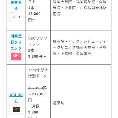
フト
福岡天神院・福岡博多院・久留
美容外
1本：
米院・小倉院・西鉄福岡天神駅
科
13,800
前院
円〜
湘南美
SBCプリマ
福岡院・イテウォンビューティ
容クリ
リフト
ークリニック福岡天神院・博多
ニック
1本：
院・小倉院・久留米院
9,600円〜
1day小顔®
特別モニタ
ー
437,800円
→
217,800
ACLINI
円
C
福岡院
（
月額
3,800