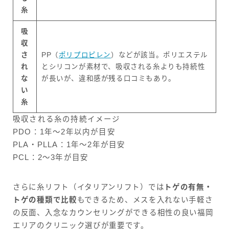
糸
吸
収
さ
PP（
ポリプロピレン
）などが該当。ポリエステル
れ
とシリコンが素材で、吸収される糸よりも持続性
な
が長いが、違和感が残る口コミもあり。
い
糸
吸収される糸の持続イメージ
PDO：1年〜2年以内が目安
PLA・PLLA：1年〜2年が目安
PCL：2〜3年が目安
さらに糸リフト（イタリアンリフト）では
トゲの有無・
トゲの種類で比較
もできるため、メスを入れない手軽さ
の反面、入念なカウンセリングができる相性の良い福岡
エリアのクリニック選びが重要です。