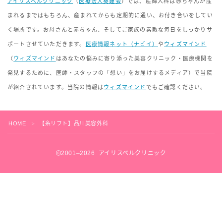
アイリスベルクリニック
（
医療法人葵鐘会
）では、産婦人科は赤ちゃんが産
まれるまではもちろん、産まれてからも定期的に通い、お付き合いをしてい
く場所です。お母さんと赤ちゃん、そしてご家族の素敵な毎日をしっかりサ
ポートさせていただきます。
医療情報ネット（ナビイ）
や
ウィズマインド
（
ウィズマインド
はあなたの悩みに寄り添った美容クリニック・医療機関を
発見するために、医師・スタッフの「想い」をお届けするメディア）で当院
が紹介されています。当院の情報は
ウィズマインド
でもご確認ください。
HOME
【糸リフト】品川美容外科
＞
2001–2026 アイリスベルクリニック