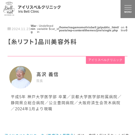
War
: Undefined
/home/nagamomo/irisbell.jp/public_html/
on
6
2024.11.23
nin
variable $cat_id
posts/wp-content/themes/jinr/single.php
line
0
g
in
【糸リフト】品川美容外科
アイリスベルクリニック
高沢 義信
院長
平成5年 神戸大学医学部 卒業／京都大学医学部附属病院／
静岡県立総合病院／公立豊岡病院／大阪府済生会茨木病院
／2024年1月より現職