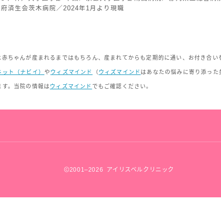
府済生会茨木病院／2024年1月より現職
は赤ちゃんが産まれるまではもちろん、産まれてからも定期的に通い、お付き合い
ネット（ナビイ）
や
ウィズマインド
（
ウィズマインド
はあなたの悩みに寄り添った
ます。当院の情報は
ウィズマインド
でもご確認ください。
2001–2026 アイリスベルクリニック