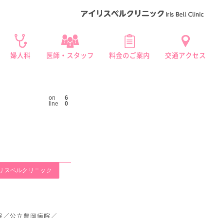
婦人科
医師・スタッフ
料金のご案内
交通アクセス
ービス
鏡手術
産後ケア・産後サポート
よくあるご質問
on
6
line
0
リスベルクリニック
院／公立豊岡病院／