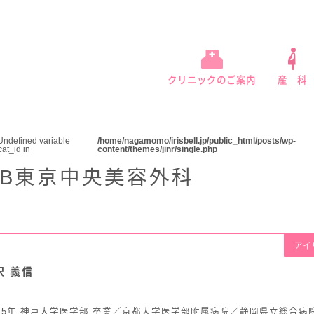
クリニックのご案内
産 科
チェック
ルネットが選ばれる理由
帰り出産
妊娠をご希望の方へ（妊活・不妊治療）
院内教室
ベルネットから赤ちゃんへ
安心・安全の理由
院内のご案内
お食事・お祝い膳
予防接種
託児サ
腹腔
 Undefined variable
/home/nagamomo/irisbell.jp/public_html/posts/wp-
cat_id in
content/themes/jinr/single.php
CB東京中央美容外科
アイ
沢 義信
成5年 神戸大学医学部 卒業／京都大学医学部附属病院／静岡県立総合病