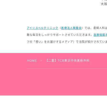
大阪
アイリスベルクリニック
（
医療法人葵鐘会
）では、産婦人科
敵な毎日をしっかりサポートさせていただきます。
医療情報
フの「想い」をお届けするメディア）で当院が紹介されてい
HOME
【二重】TCB東京中央美容外科
＞