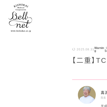
子宮頸がんワクチン
子宮がん検診
無痛分娩
ブライダル
ベ
里
Warnin
:
2025.08.31
g
$
【二重】T
高
院長
平